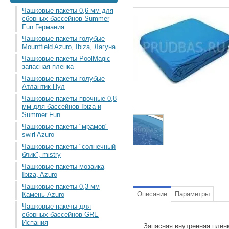
Чашковые пакеты 0,6 мм для
сборных бассейнов Summer
Fun Германия
Чашковые пакеты голубые
Mountfield Azuro, Ibiza, Лагуна
Чашковые пакеты PoolMagic
запасная пленка
Чашковые пакеты голубые
Атлантик Пул
Чашковые пакеты прочные 0,8
мм для бассейнов Ibiza и
Summer Fun
Чашковые пакеты "мрамор"
swirl Azuro
Чашковые пакеты "солнечный
блик", mistry
Чашковые пакеты мозаика
Ibiza, Azuro
Чашковые пакеты 0,3 мм
Описание
Параметры
Камень Azuro
Чашковые пакеты для
сборных бассейнов GRE
Испания
Запасная внутренняя плёнк