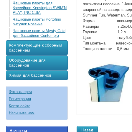
Чашковые пакеты для
покрытием бассейна. "Чашк
бассейнов Kensington SWIM'N
сваренной на заводе в ви
PLAY, INC США
Summer Fun, Waterman, Su
Чашковые пакеты Portofino
Форма восьмер
рисунок мозаика
Размеры 7,25х4,6
Чашковые пакеты Mysty Gold
Глубина 1,2 м
для бассейнов Contempra
Цвет голубой
Тип монтажа навесной (с
Комплектующие к сборным
Толщина пленки 0,6 мм
бассейнам
Оборудование для
бассейнов
Химия для бассейнов
Фотогалерея
Регистрация
Карта сайта
Напишите нам
Назад
Акции