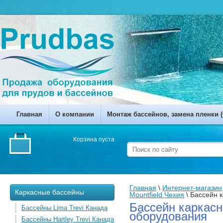
Главная
О компании
Монтаж бассейнов, замена пленки (
Корзина пуста
Главная
 \ 
Интернет-магазин
Каркасные бассейны
Mountfield Чехия
 \ 
Бассейн к
Бассейн каркасн
Бассейны Lima Trevi Канада
оборудования
Бассейны Hartley Trevi Канада