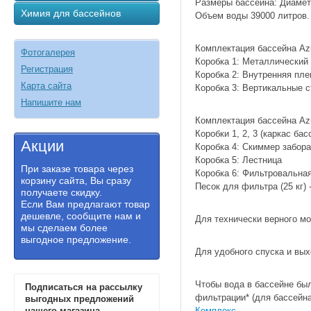
Размеры бассейна: Диаметр
Химия для бассейнов
Объем воды 39000 литров. 
Комплектация бассейна Azu
Фотогалерея
Коробка 1: Металлический 
Регистрация
Коробка 2: Внутренняя пле
Карта сайта
Коробка 3: Вертикальные с
Напишите нам
Комплектация бассейна Azu
Коробки 1, 2, 3 (каркас бас
Акции
Коробка 4: Скиммер забора
Коробка 5: Лестница
При заказе товара через
Коробка 6: Фильтровальная
корзину сайта, Вы сразу
Песок для фильтра (25 кг) 
получаете скидку.
Если Вам предлагают товар
дешевле, сообщите нам и
Для технически верного м
мы сделаем более
выгодное предложение.
Для удобного спуска и вы
Чтобы вода в бассейне был
Подписаться на рассылку
фильтрации* (для бассейна
выгодных предложений
нашего магазина
Комплекс
.