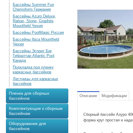
Бассейны Summer Fun
Chemoform Германия
Бассейны Azuro Deluxe,
Rattan, Stone, Graphite
Mountfield Чехия
Бассейны PoolMagic Россия
Бассейны Ibiza Mountfield
Чехия
Бассейны Эсприт Биг,
Гибралтар Atlantic Pool
Канада
Подкладка под пленку
каркасных бассейнов
Лестницы для каркасных
бассейнов
Пленка для сборных
Описание
Модификации
бассейнов
Комплектующие к сборным
бассейнам
Сборный бассейн Азуро 406
форма круг простая и наде
Оборудование для
бассейнов